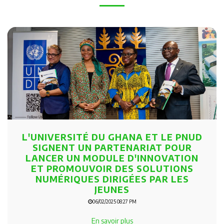
L'UNIVERSITÉ DU GHANA ET LE PNUD
SIGNENT UN PARTENARIAT POUR
LANCER UN MODULE D'INNOVATION
ET PROMOUVOIR DES SOLUTIONS
NUMÉRIQUES DIRIGÉES PAR LES
JEUNES
06/02/2025 08:27 PM
En savoir plus